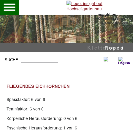
insight out
Konzeptentwicklung
und -realisation GmbH
Mobile Seilgärten
Mastseilgarten
Kletterwald
Ropes
FLIEGENDES EICHHÖRNCHEN
Spassfaktor: 6 von 6
Teamfaktor: 6 von 6
Körperliche Herausforderung: 0 von 6
Psychische Herausforderung: 1 von 6