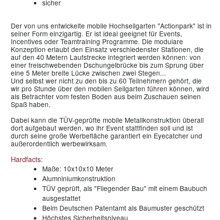
sicher
Der von uns entwickelte mobile Hochseilgarten "Actionpark" ist in
seiner Form einzigartig. Er ist ideal geeignet für Events,
Incentives oder Teamtraining Programme. Die modulare
Konzeption erlaubt den Einsatz verschiedenster Stationen, die
auf den 40 Metern Laufstrecke integriert werden können: von
einer freischwebenden Dschungelbrücke bis zum Sprung über
eine 5 Meter breite Lücke zwischen zwei Stegen...
Und selbst wer nicht zu den bis zu 60 Teilnehmern gehört, die
wir pro Stunde über den mobilen Seilgarten führen können, wird
als Betrachter vom festen Boden aus beim Zuschauen seinen
Spaß haben.
Dabei kann die TÜV-geprüfte mobile Metallkonstruktion überall
dort aufgebaut werden, wo ihr Event stattfinden soll und ist
durch seine große Werbefläche garantiert ein Eyecatcher und
außerordentlich werbewirksam.
Hardfacts:
Maße: 10x10x10 Meter
Alumniniumkonstruktion
TÜV geprüft, als "Fliegender Bau" mit einem Baubuch
ausgestattet
Beim Deutschen Patentamt als Baumuster geschützt
Höchstes Sicherheitsniveau