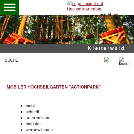
insight out
Konzeptentwicklung
und -realisation GmbH
Mobile Seilgärten
Mastseilgarten
Kletterwald
Ropes
MOBILER HOCHSEILGARTEN "ACTIONPARK"
mobil
schnell
unterhaltsam
modular
werbewirksam